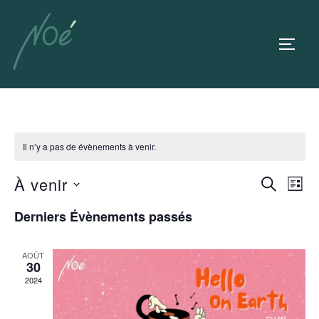
Il n’y a pas de évènements à venir.
À venir
R
N
RECHERC
LISTE
a
S
e
Derniers Évènements passés
é
v
c
l
i
AOÛT
e
30
h
g
2024
c
a
e
t