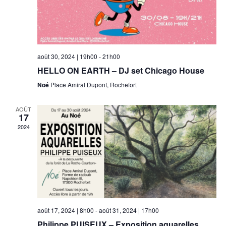
i
t
r
o
i
n
c
o
n
h
n
e
août 30, 2024 | 19h00
-
21h00
d
z
HELLO ON EARTH – DJ set Chicago House
e
u
Noé
Place Amiral Dupont, Rochefort
e
e
n
v
AOÛT
e
t
17
u
d
2024
n
e
a
t
s
a
e
É
v
.
v
i
è
août 17, 2024 | 8h00
-
août 31, 2024 | 17h00
n
g
Philippe PUISEUX – Exposition aquarelles