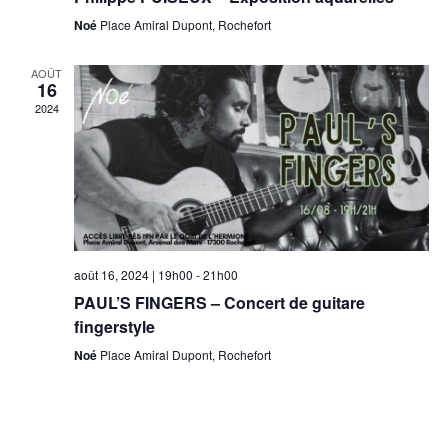
e
Noé
Place Amiral Dupont, Rochefort
a
m
t
AOÛT
e
16
2024
i
n
t
o
n
d
août 16, 2024 | 19h00
-
21h00
e
PAUL’S FINGERS – Concert de guitare
v
fingerstyle
Noé
Place Amiral Dupont, Rochefort
u
e